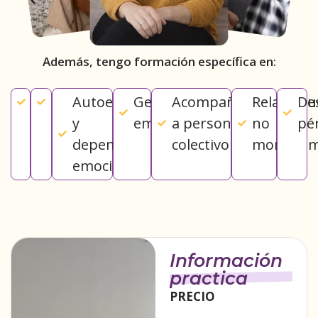
Además, tengo formación específica en:
Ansiedad
Depresión
Autoestima
Gestión de
Acompañamiento
Relacione
Du
y
emociones
a personas del
no
pé
dependencia
colectivo LGTBI+
monógam
emocional
Información
practica
PRECIO